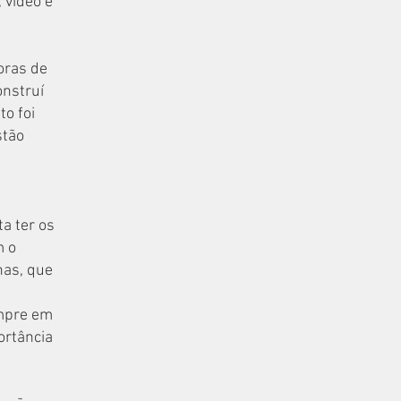
 vídeo e
oras de
onstruí
o foi
stão
a ter os
m o
nas, que
empre em
ortância