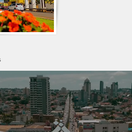
negócios, acreditamos em con
contribuir para o cresciment
nossas origens.
s