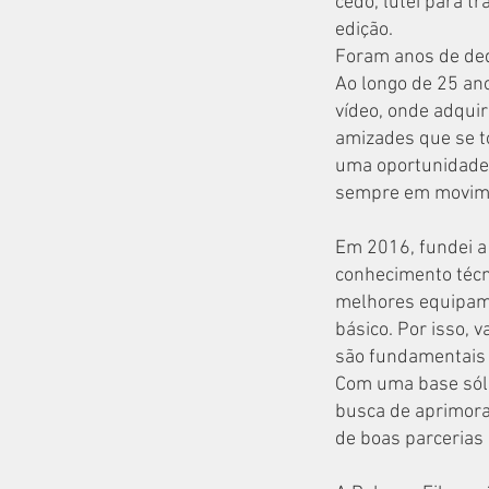
cedo, lutei para t
edição.
Foram anos de ded
Ao longo de 25 ano
vídeo, onde adquir
amizades que se t
uma oportunidade d
sempre em movime
Em 2016, fundei a
conhecimento técni
melhores equipame
básico. Por isso, 
são fundamentais p
Com uma base sóli
busca de aprimoram
de boas parcerias