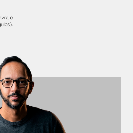
avra é
ulos).