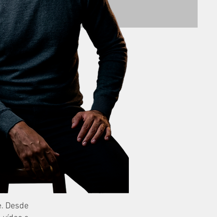
iro
e. Desde