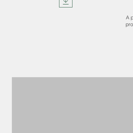
A p
pro