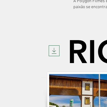
A Polygon Filmes é
paixão se encontr
RI
RI