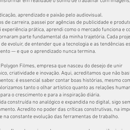
ransformar em realidade o sonho de trabalhar com imagens,
icação, aprendizado e paixão pelo audiovisual.
s de carreira, passei por agências de publicidade e produt
i experiência prática, aprendi como o mercado funciona e c
ornaram parte fundamental da minha trajetória. Cada projet
e evoluir, de entender que a tecnologia e as tendências e
nto — e que o aprendizado nunca termina.
 Polygon Filmes, empresa que nasceu do desejo de unir
co, criatividade e inovação. Aqui, acreditamos que não bast
ntos: é essencial saber contar boas histórias, mesmo co
valorizamos tanto o olhar artístico quanto as relações huma
ara o crescimento e para a inspiração diária.
da construída no analógico e expandida no digital, sigo s
ento. Acredito no poder das críticas construtivas, na imp
 e na constante evolução das ferramentas de trabalho.