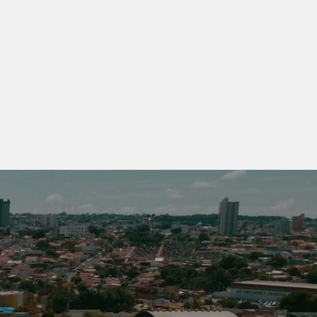
struir relações sólidas e
o local, sempre valorizando